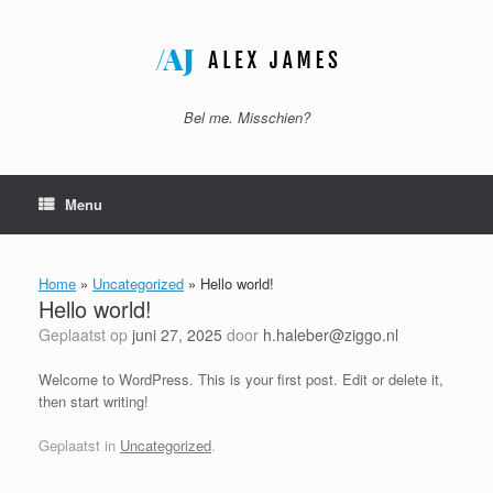
Ga
naar
de
inhoud
Bel me. Misschien?
Menu
Home
»
Uncategorized
»
Hello world!
Hello world!
Geplaatst op
juni 27, 2025
door
h.haleber@ziggo.nl
Welcome to WordPress. This is your first post. Edit or delete it,
then start writing!
Geplaatst in
Uncategorized
.